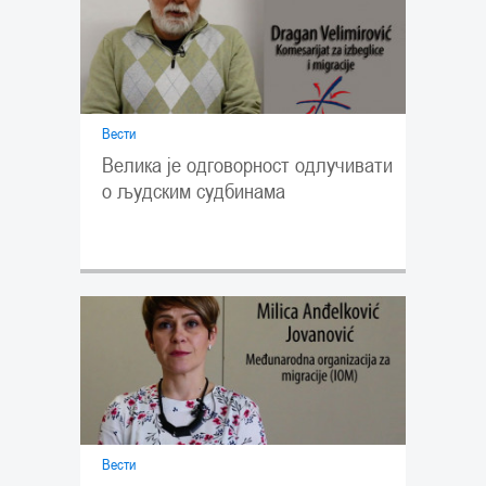
Вести
Велика је одговорност одлучивати
о људским судбинама
Вести