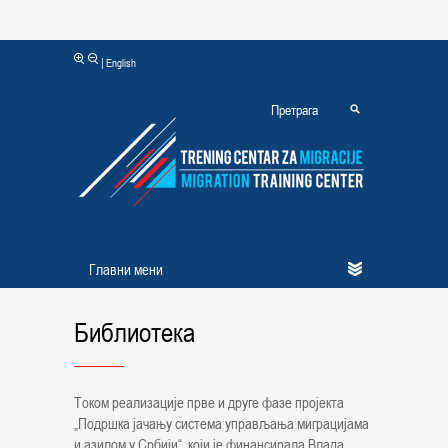
|
English
Главни мени
Библиотека
Током реализације прве и друге фазе пројекта
„Подршка јачању система управљања миграцијама
и азилом у Србији“, који је финансирала Влада