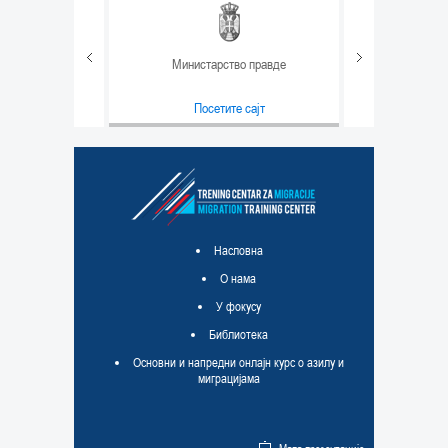
Министарство правде
т
Посетите сајт
т
Насловна
О нама
У фокусу
Библиотека
Основни и напредни онлајн курс о азилу и
миграцијама