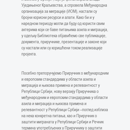
Уједињеног Краљевства, а спровела Међународна
организација за миграције (ИОМ), настали су
бројни корисни ресурси и алати. Како би и у
наредном периоду могли да буду од користи свим
актерима који се баве питањима азила и миграција,
у одељку Библиотека објавићемо све публикације,
документа, приручнике, презентације и законе који
су настали или су коришћени током реализације
пројекта.
Посебно препоручујемо Приручник о међународним
и европским стандардима у области азила и
миграција и њихова примена и релевантност у
Републици Србији, нову верзију Приручника о
међународним и европским стандардима у области
азила и миграција и њихова примена и
релевантност у Републици Србији –поглед изблиза
на нека конкретна питања, као и Приручник о
заштити миграната у Републици Србији и Речник
термина употребљених у Приручнику о заштити