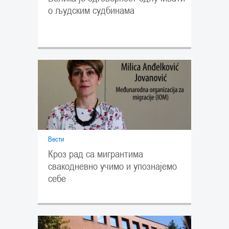
о људским судбинама
Вести
Кроз рад са мигрантима
свакодневно учимо и упознајемо
себе