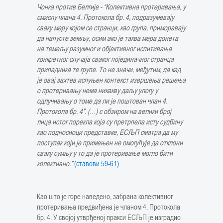
Чонка против Белгије - “Колективна протеривања, у
смислу члана 4. Протокола бр. 4, подразумевају
сваку меру којом се странци, као група, приморавају
да напусте земљу, осим ако је таква мера донета
на темељу разумног и објективног испитивања
конкретног случаја сваког појединачног странца
припадника те групе. Tо не значи, међутим, да кад
је овај захтев испуњен
контекст извршења решења
о протеривању нема никакву д
аљу улогу у
одлучивању о томе да ли је поштован члан 4.
Протокола бр. 4”. (…) с обзиром на велики број
лица истог порекла која су претрпела исту судбину
као подносиоци представке,
ЕСЉП сматра да му
поступак који је примењен не омогућује да отклони
сваку сумњу у то да је протеривање могло бити
колективно.”
(ставови 59-61)
Као што је горе наведено, забрана колективног
протеривања предвиђена је чланом 4. Протокола
бр. 4. У својој утврђеној пракси ЕСЉП је изградио