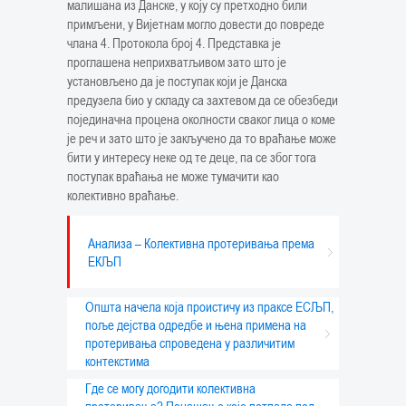
малишана из Данске, у коју су претходно били
примљени, у Вијетнам могло довести до повреде
члана 4. Протокола број 4. Представка је
проглашена неприхватљивом зато што је
установљено да је поступак који је Данска
предузела био у складу са захтевом да се обезбеди
појединачна процена околности сваког лица о коме
је реч и зато што је закључено да то враћање може
бити у интересу неке од те деце, па се због тога
поступак враћања не може тумачити као
колективно враћање.
Анализа – Колективна протеривања према
ЕКЉП
Општа начела која проистичу из праксе ЕСЉП,
поље дејства одредбе и њена примена на
протеривања спроведена у различитим
контекстима
Где се могу догодити колективна