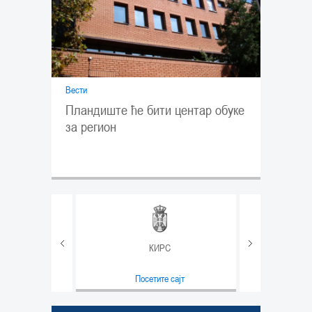
Вести
Пландиште ће бити центар обуке
за регион
равде
КИРС
т
Посетите сајт