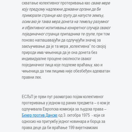
схватање колективног протеривања као
сваке мере
коју предузму надлежни државни органи да би
приморали странце као групу да напусте земљу,
осим ако је таква мера донета на темељу разумног
и објективног испитивања конкретног случаја сваког
појединачног странца припадника те групе
, при том
поново наглашавајући да одлучујући значај за
закључивање да је та мера „колективна” по својој
природи има чињеница да је она донета без
индивидуалне процене околности сваког
појединачног лица које подлеже враћању, као и
чињеница да тим лицима није обезбеђен адекватан
правни лек.
EСЉП је први пут разматрао појам колективног
протеривања у једном од раних предмета – о ком је
одлучивала Европска комисија за људска права –
Бекер против Данске
од 3. октобра 1975 - који се
односио на притужбу једног новинара и борца за
права деце да би враћање 199 вијетнамских