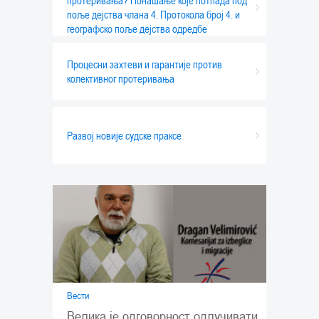
протеривања? Понашање које потпада под
поље дејства члана 4. Протокола број 4. и
географско поље дејства одредбе
Процесни захтеви и гарантије против
колективног протеривања
Развој новије судске праксе
Вести
Велика је одговорност одлучивати